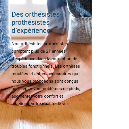
Des orthésistes-
prothésistes
d’expérience
Nos orthésistes-prothésistes
comptent plus de 21 années
d’expérience dans la correction de
troubles fonctionnels. Les orthèses
moulées et autres accessoires que
nous vous proposons sont conçus
pour régler vos problèmes de pieds,
augmenter votre confort et
améliorer votre qualité de vie.